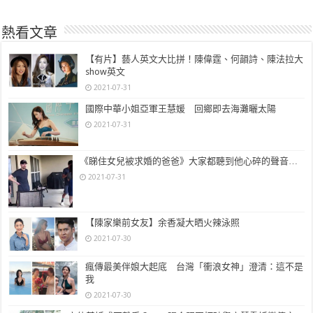
熱看文章
【有片】藝人英文大比拼！陳偉霆、何韻詩、陳法拉大
show英文
2021-07-31
國際中華小姐亞軍王慧媛 回鄉即去海灘曬太陽
2021-07-31
《睇住女兒被求婚的爸爸》大家都聽到他心碎的聲音…
2021-07-31
【陳家樂前女友】余香凝大晒火辣泳照
2021-07-30
瘋傳最美伴娘大起底 台灣「衝浪女神」澄清：這不是
我
2021-07-30