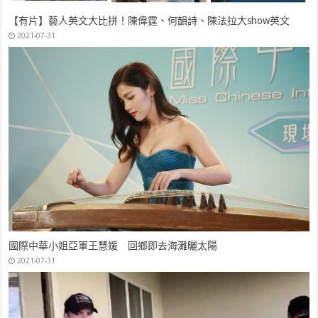
【有片】藝人英文大比拼！陳偉霆、何韻詩、陳法拉大show英文
2021-07-31
國際中華小姐亞軍王慧媛 回鄉即去海灘曬太陽
2021-07-31