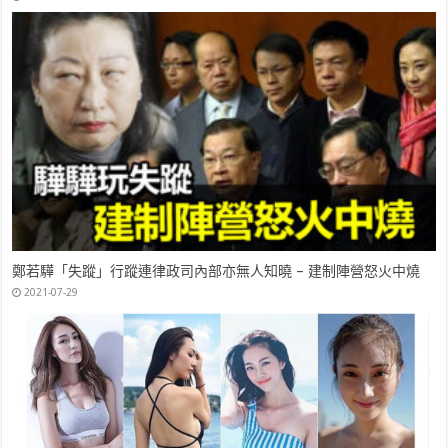
鄭若驊「失蹤」行蹤連律政司內部亦無人知曉 – 建制陣營怒火中燒
2021-07-29