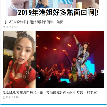
【IG紅人粉絲多】港姐面試個個熟口熟面
2021-07-29
G.E.M.鄧紫棋澳門騷又出事 技術故障延遲兩個小時IG直播耍冧
2021-07-29