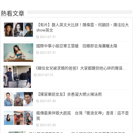
熱看文章
【有片】藝人英文大比拼！陳偉霆、何韻詩、陳法拉大
show英文
2021-07-31
國際中華小姐亞軍王慧媛 回鄉即去海灘曬太陽
2021-07-31
《睇住女兒被求婚的爸爸》大家都聽到他心碎的聲音…
2021-07-31
【陳家樂前女友】余香凝大晒火辣泳照
2021-07-30
瘋傳最美伴娘大起底 台灣「衝浪女神」澄清：這不是
我
2021-07-30