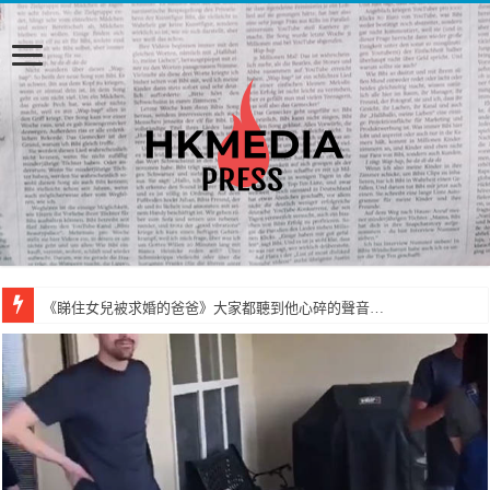
《睇住女兒被求婚的爸爸》大家都聽到他心碎的聲音…
國際中華小姐亞軍王慧媛 回鄉即去海灘曬太陽