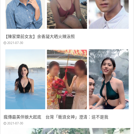
【陳家樂前女友】余香凝大晒火辣泳照
2021-07-30
瘋傳最美伴娘大起底 台灣「衝浪女神」澄清：這不是我
2021-07-30