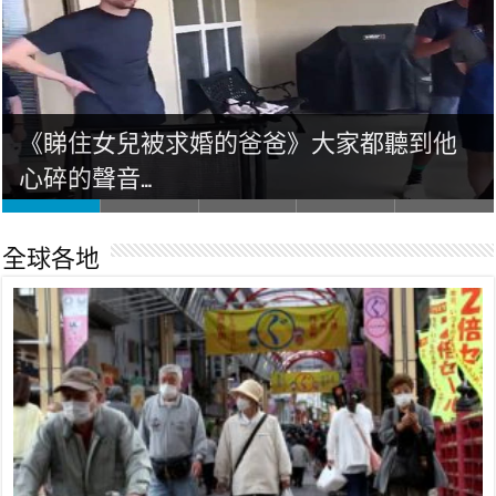
全球各地
《睇住女兒被求婚的爸爸》大家都聽到他
國際中華小姐亞軍王慧媛 回鄉即去海灘
【有片】藝人英文大比拼！陳偉霆、何韻
宋仲基婚戒不離手？ 一張合照再打破與
瘋傳最美伴娘大起底 台灣「衝浪女神」
心碎的聲音…
曬太陽
詩、陳法拉大show英文
宋慧喬婚變傳言
澄清：這不是我