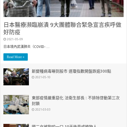
日本醫療瀕臨崩潰 9大團體聯合緊急宣言疾呼做
好防疫
2021-05-09
日本境內武漢肺炎（COVID- …
Read More »
新變種病毒嚇到股市 道瓊指數開盤跌逾300點
2021-05-10
東部疫情嚴重惡化 法衛生部長 : 不排除啓動第三次
封鎖
2021-03-03
國二女被狗咬一口 10天後竟成植物人