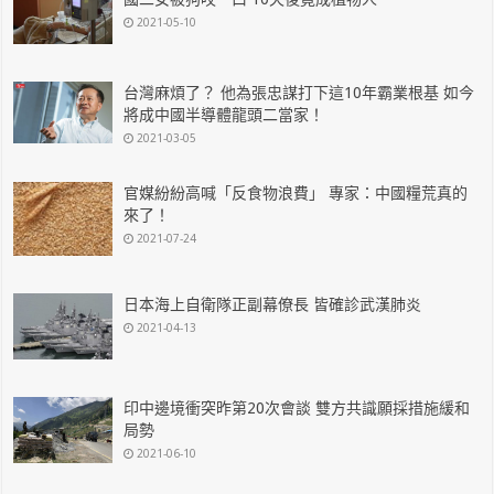
2021-05-10
台灣麻煩了？ 他為張忠謀打下這10年霸業根基 如今
將成中國半導體龍頭二當家！
2021-03-05
官媒紛紛高喊「反食物浪費」 專家：中國糧荒真的
來了！
2021-07-24
日本海上自衛隊正副幕僚長 皆確診武漢肺炎
2021-04-13
印中邊境衝突昨第20次會談 雙方共識願採措施緩和
局勢
2021-06-10