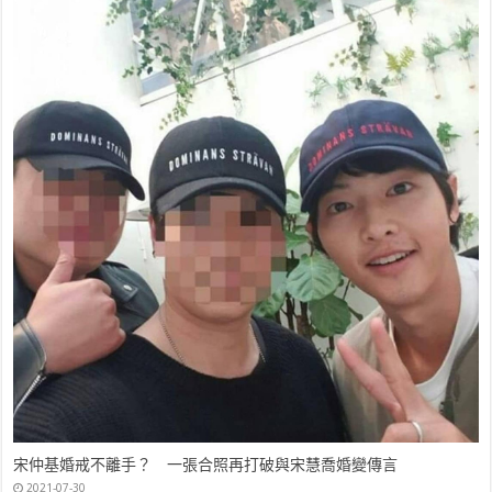
宋仲基婚戒不離手？ 一張合照再打破與宋慧喬婚變傳言
2021-07-30