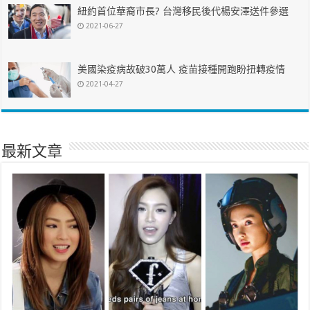
紐約首位華裔市長? 台灣移民後代楊安澤送件參選
2021-06-27
美國染疫病故破30萬人 疫苗接種開跑盼扭轉疫情
2021-04-27
最新文章