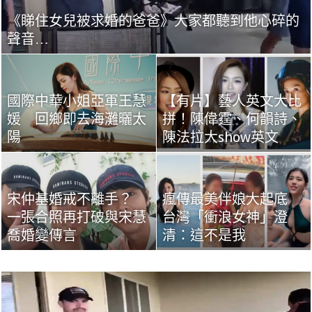
《睇住女兒被求婚的爸爸》大家都聽到他心碎的
聲音…
國際中華小姐亞軍王慧
【有片】藝人英文大比
媛 回鄉即去海灘曬太
拼！陳偉霆、何韻詩、
陽
陳法拉大show英文
宋仲基婚戒不離手？
瘋傳最美伴娘大起底
一張合照再打破與宋慧
台灣「衝浪女神」澄
喬婚變傳言
清：這不是我