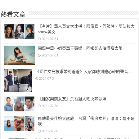
熱看文章
【有片】藝人英文大比拼！陳偉霆、何韻詩、陳法拉大
show英文
2021-07-31
國際中華小姐亞軍王慧媛 回鄉即去海灘曬太陽
2021-07-31
《睇住女兒被求婚的爸爸》大家都聽到他心碎的聲音…
2021-07-31
【陳家樂前女友】余香凝大晒火辣泳照
2021-07-30
瘋傳最美伴娘大起底 台灣「衝浪女神」澄清：這不是
我
2021-07-30