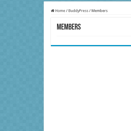
Home
/
BuddyPress
/
Members
Members