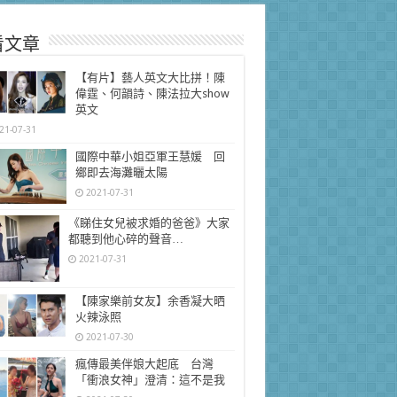
看文章
【有片】藝人英文大比拼！陳
偉霆、何韻詩、陳法拉大show
英文
21-07-31
國際中華小姐亞軍王慧媛 回
鄉即去海灘曬太陽
2021-07-31
《睇住女兒被求婚的爸爸》大家
都聽到他心碎的聲音…
2021-07-31
【陳家樂前女友】余香凝大晒
火辣泳照
2021-07-30
瘋傳最美伴娘大起底 台灣
「衝浪女神」澄清：這不是我