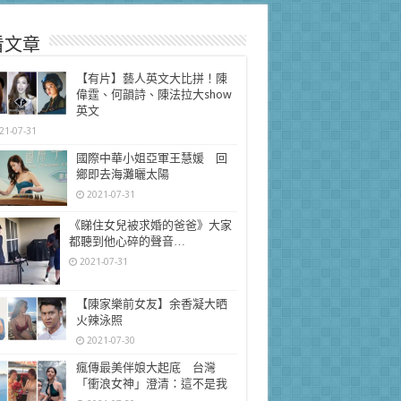
看文章
【有片】藝人英文大比拼！陳
偉霆、何韻詩、陳法拉大show
英文
21-07-31
國際中華小姐亞軍王慧媛 回
鄉即去海灘曬太陽
2021-07-31
《睇住女兒被求婚的爸爸》大家
都聽到他心碎的聲音…
2021-07-31
【陳家樂前女友】余香凝大晒
火辣泳照
2021-07-30
瘋傳最美伴娘大起底 台灣
「衝浪女神」澄清：這不是我