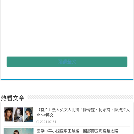
閱讀全文
拜登表示，這次參議院彈劾投票，創下紀錄有7名共和黨員投下有罪
票，雖然最終57有罪票未過門檻，但針對川普煽動暴動，對民主造成
傷害的指控並無爭議，甚至投下無罪票的少數黨領袖麥康奈爾，都認為
熱看文章
川普「可恥地失職」。本次彈劾案中，可以再次提醒所有人「民主是脆
弱的」，為了必須捍衛民主，我們必須始終保持警惕。
【有片】藝人英文大比拼！陳偉霆、何韻詩、陳法拉大
show英文
拜登強調，國會暴動可謂是歷史上「悲慘的章節」，這種暴力和極端主
2021-07-31
義在美國無立足之地。所有美國人都有責任捍衛真相並戰勝謊言，做為
國際中華小姐亞軍王慧媛 回鄉即去海灘曬太陽