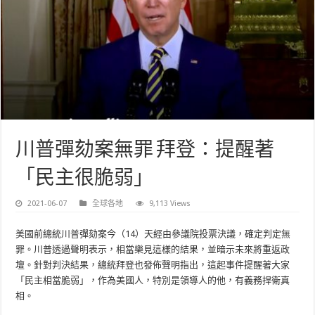
川普彈劾案無罪 拜登：提醒著
「民主很脆弱」
2021-06-07
全球各地
9,113 Views
美國前總統川普彈劾案今（14）天經由參議院投票決議，確定判定無
罪。川普透過聲明表示，相當樂見這樣的結果，並暗示未來將重返政
壇。針對判決結果，總統拜登也發佈聲明指出，這起事件提醒著大家
「民主相當脆弱」，作為美國人，特別是領導人的他，有義務捍衛真
相。