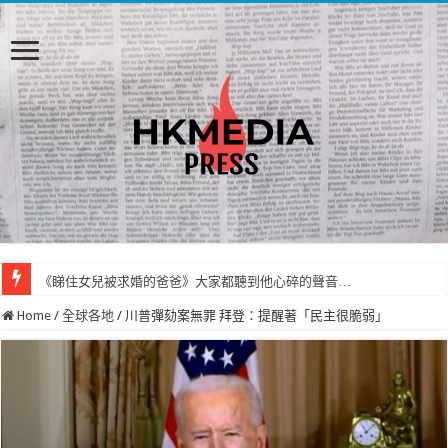
《睇住女兒被求婚的爸爸》大家都聽到他心碎的聲音…
Home
/
全球各地
/
川普彈劾案無罪 拜登：提醒著「民主很脆弱」