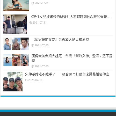
領導人的他更是任重道遠。
2021-07-31
《睇住女兒被求婚的爸爸》大家都聽到他心碎的聲音…
2021-07-31
【陳家樂前女友】余香凝大晒火辣泳照
2021-07-30
瘋傳最美伴娘大起底 台灣「衝浪女神」澄清：這不是
我
2021-07-30
宋仲基婚戒不離手？ 一張合照再打破與宋慧喬婚變傳言
2021-07-30