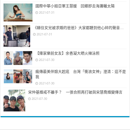
周一（12月14日），特朗普宣佈，此前聲稱沒有證據顯示選舉存在舞
國際中華小姐亞軍王慧媛 回鄉即去海灘曬太陽
弊的司法部長威廉·巴爾（William Barr）將於聖誕節前離任。
2021-07-31
《睇住女兒被求婚的爸爸》大家都聽到他心碎的聲音…
2021-07-31
【陳家樂前女友】余香凝大晒火辣泳照
2021-07-30
瘋傳最美伴娘大起底 台灣「衝浪女神」澄清：這不是
我
2021-07-30
Getty Images
宋仲基婚戒不離手？ 一張合照再打破與宋慧喬婚變傳言
特朗普說，巴爾會在12月23日離職。
2021-07-30
選舉人在以往的美國大選當中一般不會是關注的焦點，但是今年由於特
朗普持續質疑並且試圖推翻選舉結果——包括採取了一系列法律行
動，但被全國多個法院駁回——各個州的選舉人票成為了焦點。