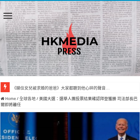
《睇住女兒被求婚的爸爸》大家都聽到他心碎的聲音…
Home
/
全球各地
/
美國大選：選舉人團投票結果確認拜登獲勝 司法部長巴
爾即將離任