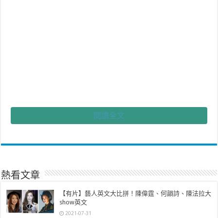
閱讀全文
拜登隨後發表全國演講，稱這是「人民的意志」取得了勝利。他在演講
中說，美國民主經受住了考驗和威脅，表現出了強大的韌性。
在現行美國選舉制度下，選民投票實際上是票選「選舉人」，然後再由
選舉人在數周後正式投票選出美國總統。結果是拜登最終贏得306張選
舉人票，共和黨候選人特朗普則贏得了232張。
熱看文章
雖然這個程序已經正式完成，但外界預期現任總統特朗普仍然不會接受
【有片】藝人英文大比拼！陳偉霆、何韻詩、陳法拉大
選舉結果。
show英文
2021-07-31